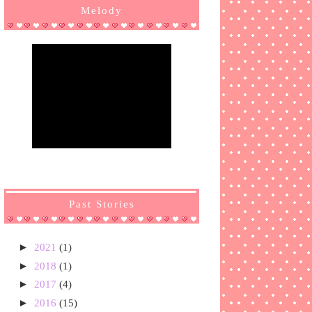
Melody
Past Stories
►
2021
(1)
►
2018
(1)
►
2017
(4)
►
2016
(15)