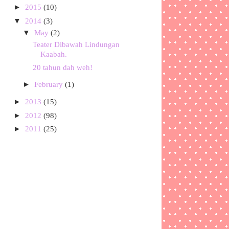
►
2015
(10)
▼
2014
(3)
▼
May
(2)
Teater Dibawah Lindungan
Kaabah.
20 tahun dah weh!
►
February
(1)
►
2013
(15)
►
2012
(98)
►
2011
(25)