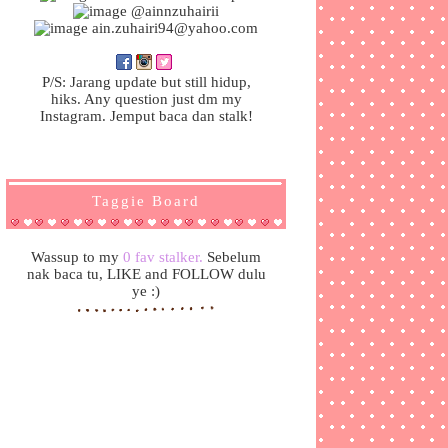
@ainnzuhairii
ain.zuhairi94@yahoo.com
P/S: Jarang update but still hidup,
hiks. Any question just dm my
Instagram. Jemput baca dan stalk!
Taggie Board
Wassup to my
0 fav stalker.
Sebelum
nak baca tu, LIKE and FOLLOW dulu
ye :)