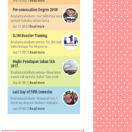
Sep 18 2021 |
Read more
Pre-convocation Degree 2018!
Assalamualaikum~ Hai! Akhirnya saya
update hahaha sekian lama...
Apr 15 2018 |
Read more
SL1M Booster Training.
Assalamualaikum semua. Fyi, Ain dah
habis belajar for degree so...
Sep 17 2017 |
Read more
Majlis Penutupan Sukan SEA
2017.
Assalamualaikum semua~ Wow lama
nauuu tak update, haha! Tapi yeah...
Sep 03 2017 |
Read more
Last Day of Fifth Semester.
Assalamualaikum~ Yeayyy at last, I
finish my degree! Wohoo~ Hahaha...
Jan 29 2017 |
Read more