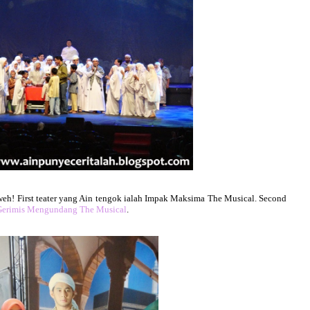
t weh! First teater yang Ain tengok ialah Impak Maksima The Musical. Second
Gerimis Mengundang The Musical
.